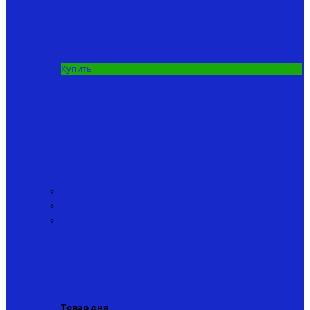
Купить
Эхолоты
Автопилоты
Запчасти
• Антенны
• Аккумуляторы
• Корпуса
• Винты
• Защита
винтов
• Зарядные устройства
• Прокладки
• Бункеры
для прикормки
• Крышки аккумуляторного отсека
•
Пульты дистанционного управления
• Материнские
платы
• Прочие запчасти
Товар дня