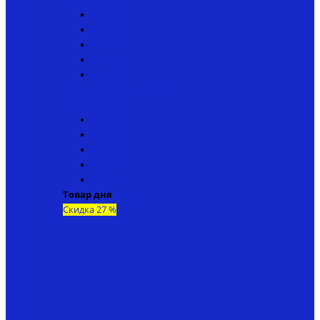
▸ V1ip50
▸ V2ip15
▸ V3ip40
▸ V4ip18
▸ V6ip20
↬ Кораблики Bear Creeks
Navison NG
V1ng50
V2ng15
V3ng40
V4ng18
V6ng20
Товар дня
Скидка 27 %