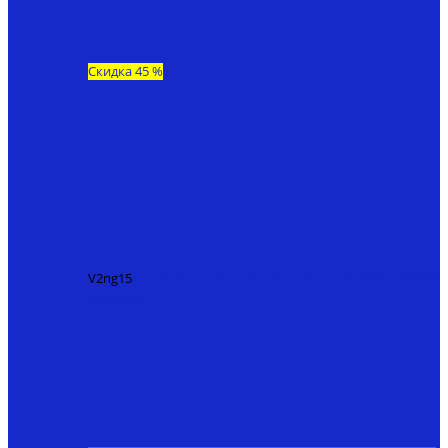
Скидка 45 %
V2ng15
Кораблик на пульте для рыбалки V2 NG15
193200
₽
107000 ₽