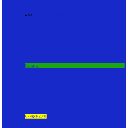
▸ V1
Карповый кораблик KINCARP V1 + эхолот TF520
136400 ₽
99000 ₽
Купить
Скидка 23 %