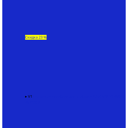
Скидка 23 %
▸ V1
Карповый кораблик для рыбалки KINCARP V1
86940
₽
67200 ₽