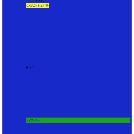
Скидка 27 %
▸ V1
Карповый кораблик KINCARP V1 + эхолот TF520
136400 ₽
99000 ₽
Купить