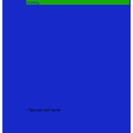
Купить
• Прочие запчасти
GPS модуль кораблика для рыбалки
5.8 Ггц
6500 ₽