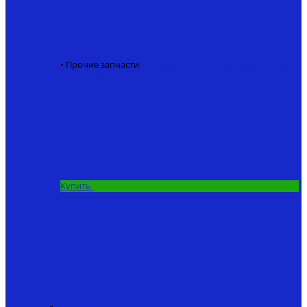
• Прочие запчасти
GPS модуль кораблика для рыбалки
5.8 Ггц
6500 ₽
Купить