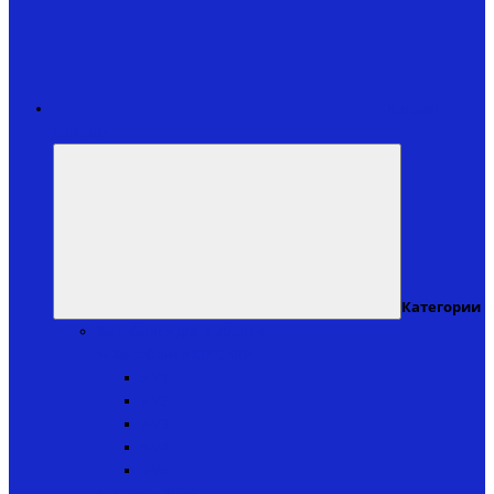
Каталог
товаров
Категории
Кораблики для рыбалки
↬ Кораблики KINCARP
▸ V1
▸ V2
▸ V3
▸ V4
▸ V6
↬ Катера iPilot