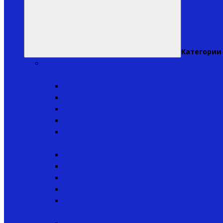
Категории
Кораблики для рыбалки
↬ Кораблики KINCARP
▸ V1
▸ V2
▸ V3
▸ V4
▸ V6
↬ Катера iPilot
▸ V1ip50
▸ V2ip15
▸ V3ip40
▸ V4ip18
▸ V6ip20
↬ Кораблики Bear Creeks Navison NG