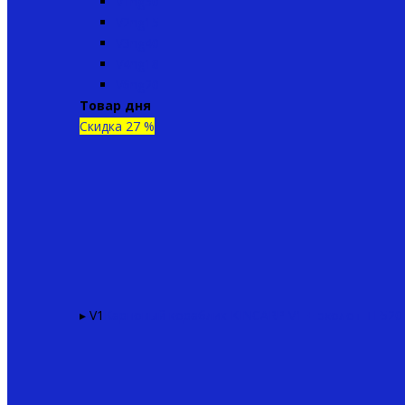
V1ng50
V2ng15
V3ng40
V4ng18
V6ng20
Товар дня
Скидка 27 %
▸ V1
Карповый кораблик KINCARP V1 + эхолот TF520