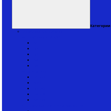
Категории
Кораблики для рыбалки
↬ Кораблики KINCARP
▸ V1
▸ V2
▸ V3
▸ V4
▸ V6
↬ Катера iPilot
▸ V1ip50
▸ V2ip15
▸ V3ip40
▸ V4ip18
▸ V6ip20
↬ Кораблики Bear Creeks Navison NG