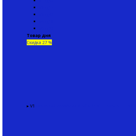
V1ng50
V2ng15
V3ng40
V4ng18
V6ng20
Товар дня
Скидка 27 %
▸ V1
Карповый кораблик KINCARP V1 + эхолот TF520