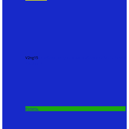
V2ng15
Кораблик на пульте для рыбалки V2 NG15
193200
₽
107000 ₽
Купить