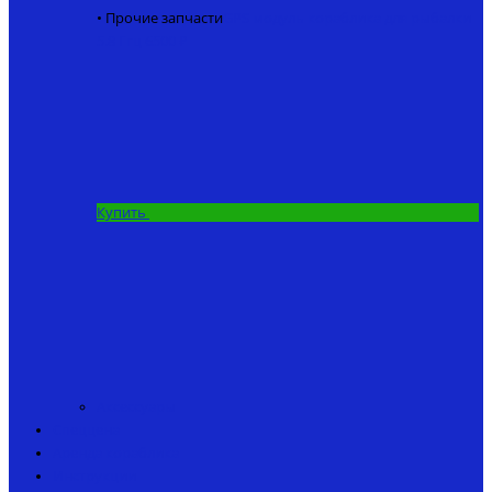
• Прочие запчасти
GPS модуль кораблика для рыбалки
5.8 Ггц
6500 ₽
Купить
Аксессуары
Спеццена
Аренда кораблика
Инструкции