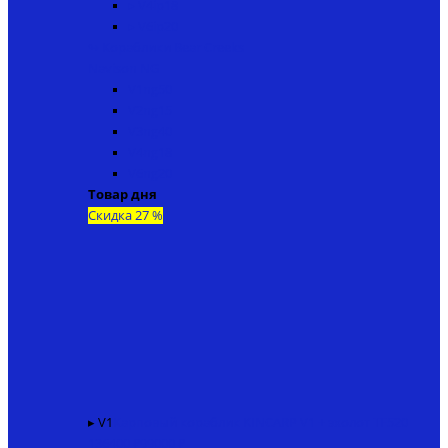
▸ V4ip18
▸ V6ip20
↬ Кораблики Bear Creeks
Navison NG
V1ng50
V2ng15
V3ng40
V4ng18
V6ng20
Товар дня
Скидка 27 %
▸ V1
Карповый кораблик KINCARP V1 + эхолот TF520
136400 ₽
99000 ₽