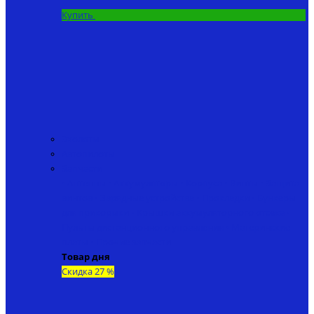
Купить
Эхолоты
Автопилоты
Запчасти
• Антенны
• Аккумуляторы
• Корпуса
• Винты
• Защита
винтов
• Зарядные устройства
• Прокладки
• Бункеры
для прикормки
• Крышки аккумуляторного отсека
•
Пульты дистанционного управления
• Материнские
платы
• Прочие запчасти
Товар дня
Скидка 27 %