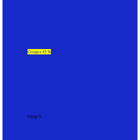
Скидка 45 %
V2ng15
Кораблик на пульте для рыбалки V2 NG15
193200
₽
107000 ₽