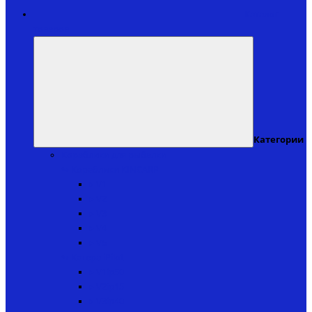
Каталог
товаров
Категории
Кораблики для рыбалки
↬ Кораблики KINCARP
▸ V1
▸ V2
▸ V3
▸ V4
▸ V6
↬ Катера iPilot
▸ V1ip50
▸ V2ip15
▸ V3ip40