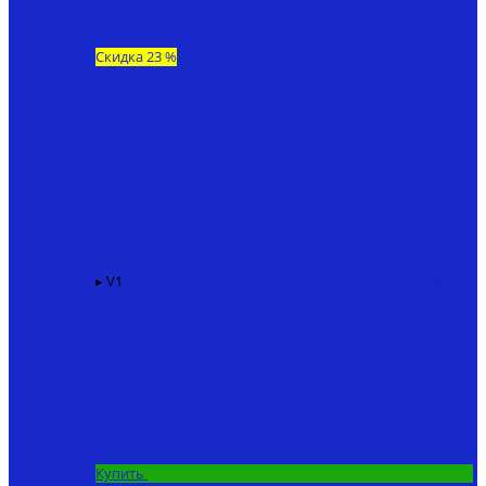
Скидка 23 %
▸ V1
Карповый кораблик для рыбалки KINCARP V1
86940
₽
67200 ₽
Купить