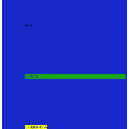
▸ V1
Карповый кораблик для рыбалки KINCARP V1
86940
₽
67200 ₽
Купить
Скидка 45 %