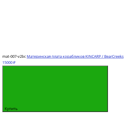
mat-007-v2bc
Материнская плата корабликов KINCARP / BearCreeks
15000 ₽
Купить