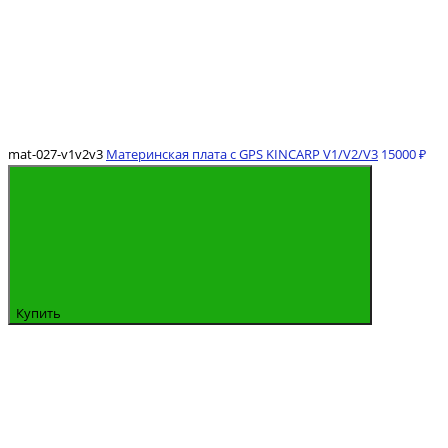
mat-027-v1v2v3
Материнская плата с GPS KINCARP V1/V2/V3
15000 ₽
Купить