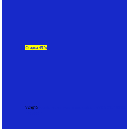
Скидка 45 %
V2ng15
Кораблик на пульте для рыбалки V2 NG15
193200
₽
107000 ₽