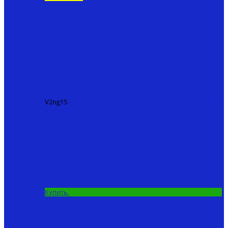
V2ng15
Кораблик на пульте для рыбалки V2 NG15
193200
₽
107000 ₽
Купить