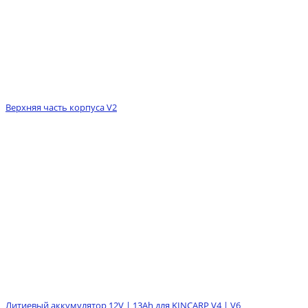
Верхняя часть корпуса V2
Литиевый аккумулятор 12V | 13Ah для KINCARP V4 | V6