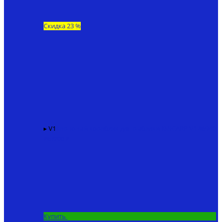
Скидка 23 %
▸ V1
Карповый кораблик для рыбалки KINCARP V1
86940
₽
67200 ₽
Купить