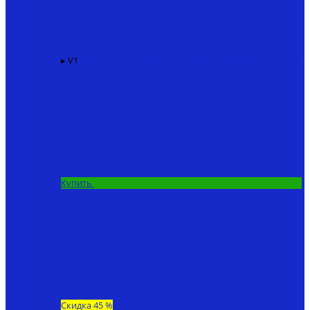
▸ V1
Карповый кораблик для рыбалки KINCARP V1
86940
₽
67200 ₽
Купить
Скидка 45 %