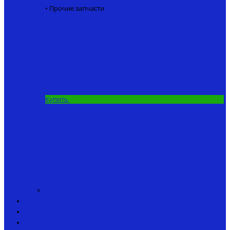
• Прочие запчасти
GPS модуль кораблика для рыбалки
5.8 Ггц
6500 ₽
Купить
Аксессуары
Спеццена
Аренда кораблика
Инструкции