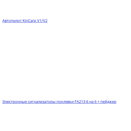
Автопилот KinCarp V1/V2
Электронные сигнализаторы поклевки FA213-6 на 6 + пейджер