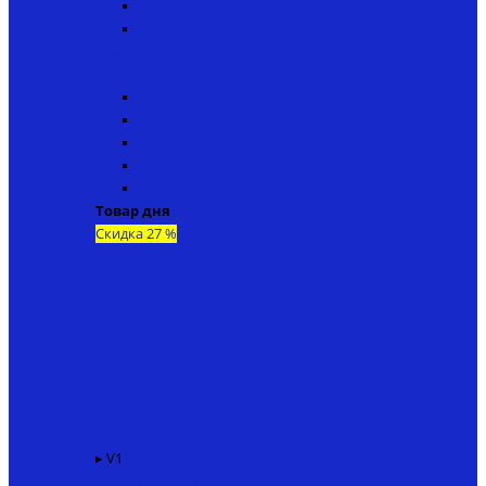
▸ V4ip18
▸ V6ip20
↬ Кораблики Bear Creeks
Navison NG
V1ng50
V2ng15
V3ng40
V4ng18
V6ng20
Товар дня
Скидка 27 %
▸ V1
Карповый кораблик KINCARP V1 + эхолот TF520
136400 ₽
99000 ₽