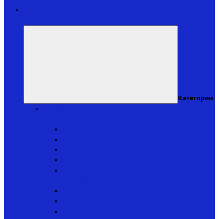
Каталог
товаров
Категории
Кораблики для рыбалки
↬ Кораблики KINCARP
▸ V1
▸ V2
▸ V3
▸ V4
▸ V6
↬ Катера iPilot
▸ V1ip50
▸ V2ip15
▸ V3ip40