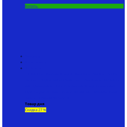
Купить
Эхолоты
Автопилоты
Запчасти
• Антенны
• Аккумуляторы
• Корпуса
• Винты
• Защита
винтов
• Зарядные устройства
• Прокладки
• Бункеры
для прикормки
• Крышки аккумуляторного отсека
•
Пульты дистанционного управления
• Материнские
платы
• Прочие запчасти
Товар дня
Скидка 27 %