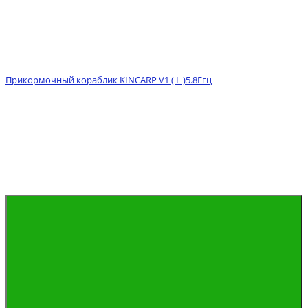
Прикормочный кораблик KINCARP V1 ( L )5.8Ггц