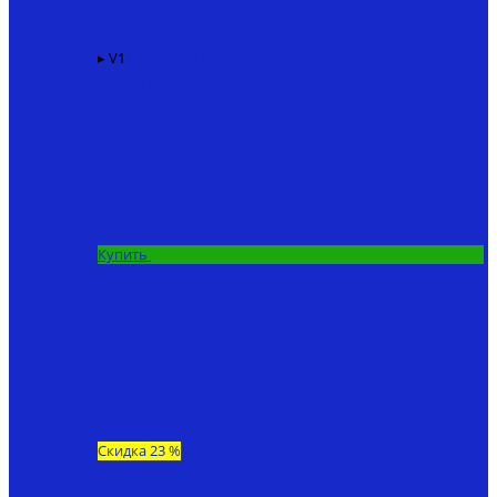
▸ V1
Карповый кораблик KINCARP V1 + эхолот TF520
136400 ₽
99000 ₽
Купить
Скидка 23 %