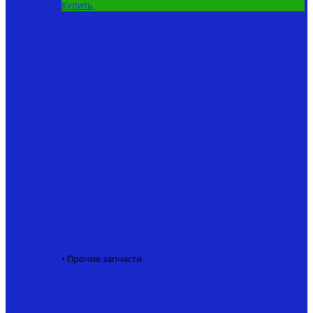
Купить
• Прочие запчасти
GPS модуль кораблика для рыбалки
5.8 Ггц
6500 ₽