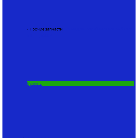
• Прочие запчасти
GPS модуль кораблика для рыбалки
5.8 Ггц
6500 ₽
Купить