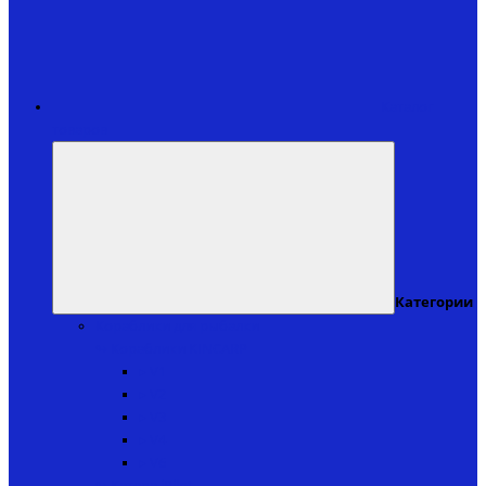
Каталог
товаров
Категории
Кораблики для рыбалки
↬ Кораблики KINCARP
▸ V1
▸ V2
▸ V3
▸ V4
▸ V6
↬ Катера iPilot