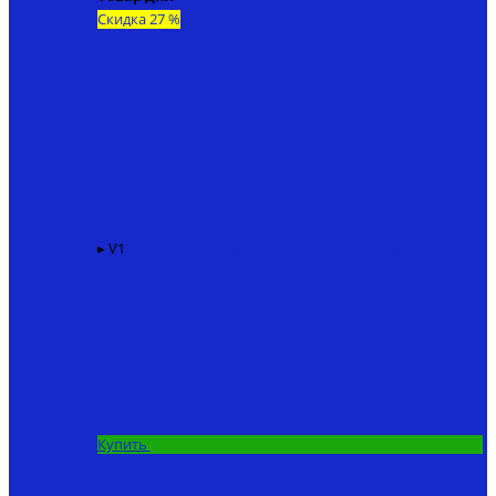
Скидка 27 %
▸ V1
Карповый кораблик KINCARP V1 + эхолот TF520
136400 ₽
99000 ₽
Купить