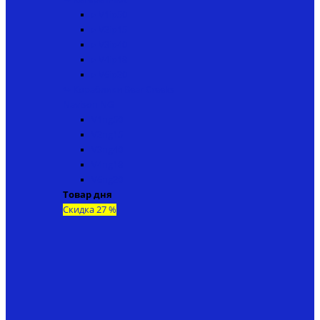
▸ V1ip50
▸ V2ip15
▸ V3ip40
▸ V4ip18
▸ V6ip20
↬ Кораблики Bear Creeks
Navison NG
V1ng50
V2ng15
V3ng40
V4ng18
V6ng20
Товар дня
Скидка 27 %