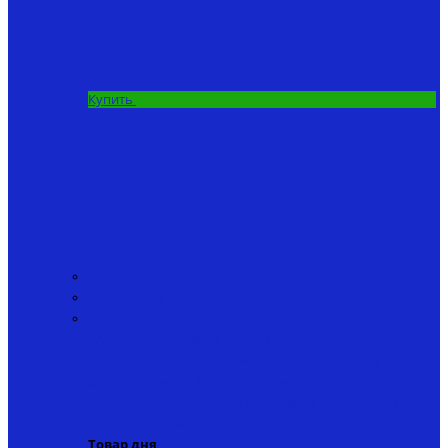
Купить
Эхолоты
Автопилоты
Запчасти
• Антенны
• Аккумуляторы
• Корпуса
• Винты
• Защита
винтов
• Зарядные устройства
• Прокладки
• Бункеры
для прикормки
• Крышки аккумуляторного отсека
•
Пульты дистанционного управления
• Материнские
платы
• Прочие запчасти
Товар дня