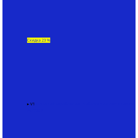
Скидка 23 %
▸ V1
Карповый кораблик для рыбалки KINCARP V1
86940
₽
67200 ₽