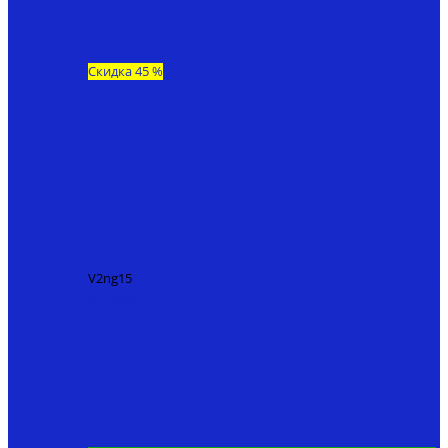
Скидка 45 %
V2ng15
Кораблик на пульте для рыбалки V2 NG15
193200
₽
107000 ₽