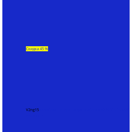
Скидка 45 %
V2ng15
Кораблик на пульте для рыбалки V2 NG15
193200
₽
107000 ₽