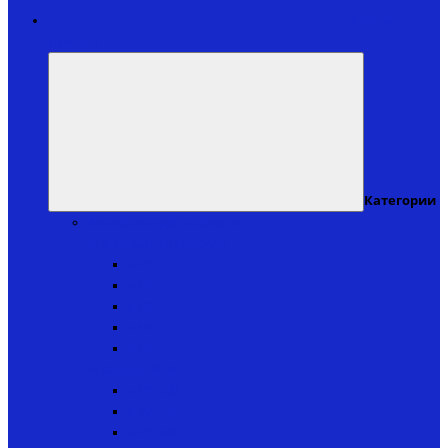
Каталог
товаров
Категории
Кораблики для рыбалки
↬ Кораблики KINCARP
▸ V1
▸ V2
▸ V3
▸ V4
▸ V6
↬ Катера iPilot
▸ V1ip50
▸ V2ip15
▸ V3ip40