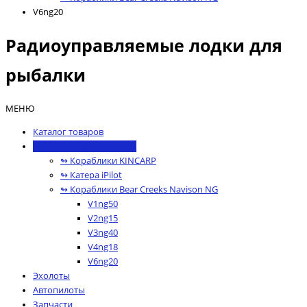
V6ng20
Радиоуправляемые лодки для
рыбалки
МЕНЮ
Каталог товаров
Кораблики для рыбалки
↬ Кораблики KINCARP
↬ Катера iPilot
↬ Кораблики Bear Creeks Navison NG
V1ng50
V2ng15
V3ng40
V4ng18
V6ng20
Эхолоты
Автопилоты
Запчасти