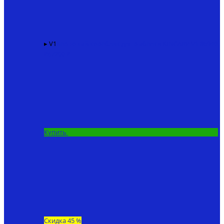
▸ V1
Карповый кораблик для рыбалки KINCARP V1
86940
₽
67200 ₽
Купить
Скидка 45 %