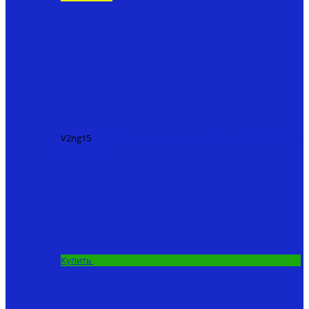
V2ng15
Кораблик на пульте для рыбалки V2 NG15
193200
₽
107000 ₽
Купить