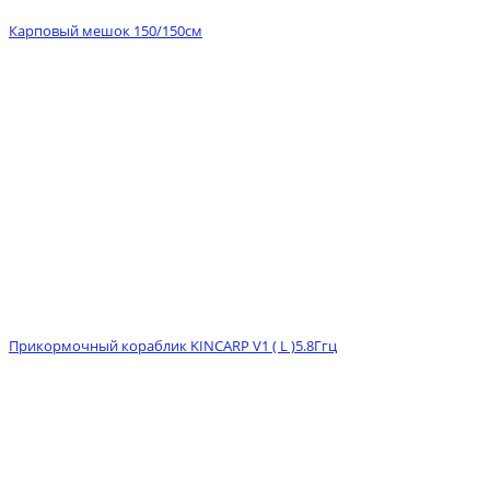
Карповый мешок 150/150см
Прикормочный кораблик KINCARP V1 ( L )5.8Ггц