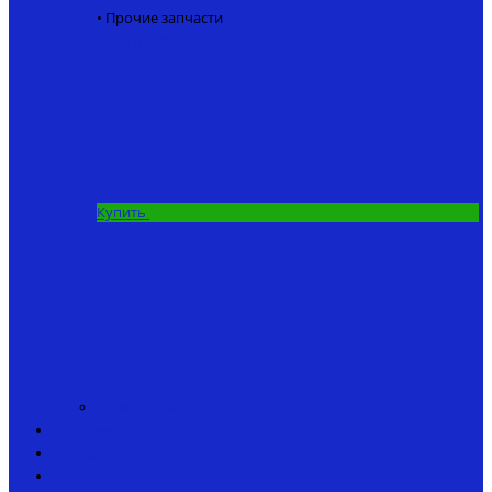
• Прочие запчасти
GPS модуль кораблика для рыбалки
5.8 Ггц
6500 ₽
Купить
Аксессуары
Спеццена
Аренда кораблика
Инструкции