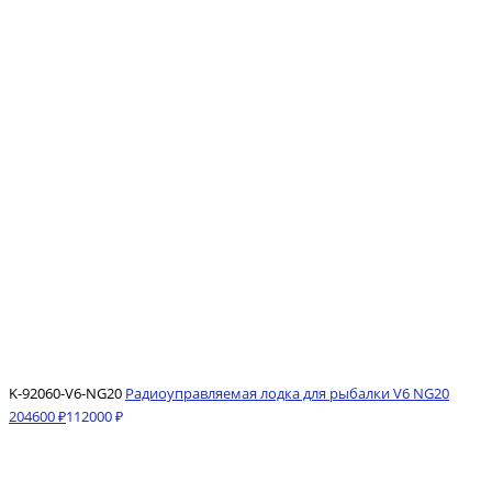
K-92060-V6-NG20
Радиоуправляемая лодка для рыбалки V6 NG20
204600 ₽
112000 ₽