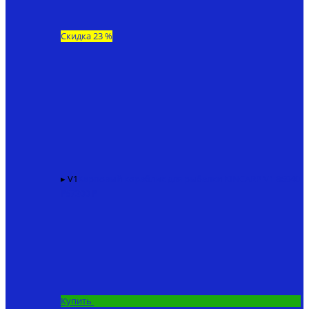
Скидка 23 %
▸ V1
Карповый кораблик для рыбалки KINCARP V1
86940
₽
67200 ₽
Купить