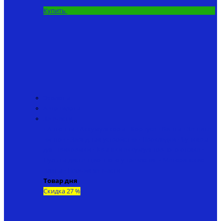
Купить
Эхолоты
Автопилоты
Запчасти
• Антенны
• Аккумуляторы
• Корпуса
• Винты
• Защита
винтов
• Зарядные устройства
• Прокладки
• Бункеры
для прикормки
• Крышки аккумуляторного отсека
•
Пульты дистанционного управления
• Материнские
платы
• Прочие запчасти
Товар дня
Скидка 27 %