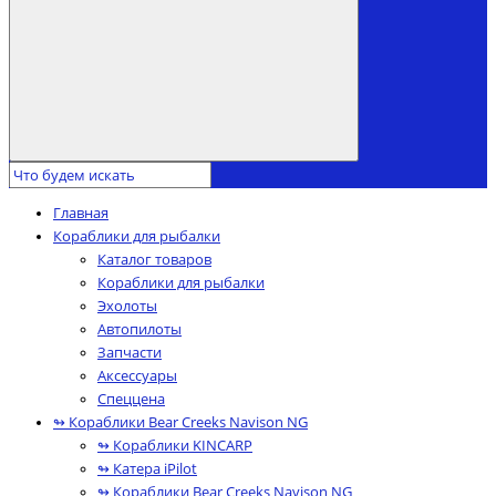
Главная
Кораблики для рыбалки
Каталог товаров
Кораблики для рыбалки
Эхолоты
Автопилоты
Запчасти
Аксессуары
Спеццена
↬ Кораблики Bear Creeks Navison NG
↬ Кораблики KINCARP
↬ Катера iPilot
↬ Кораблики Bear Creeks Navison NG