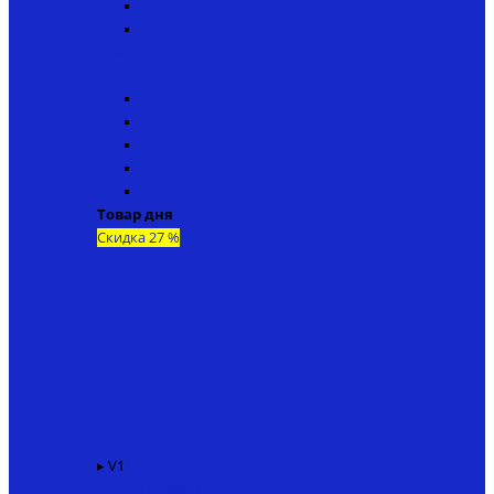
▸ V4ip18
▸ V6ip20
↬ Кораблики Bear Creeks
Navison NG
V1ng50
V2ng15
V3ng40
V4ng18
V6ng20
Товар дня
Скидка 27 %
▸ V1
Карповый кораблик KINCARP V1 + эхолот TF520
136400 ₽
99000 ₽