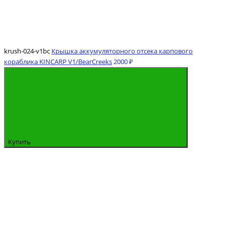
krush-024-v1bc
Крышка аккумуляторного отсека карпового
кораблика KINCARP V1/BearCreeks
2000 ₽
Купить