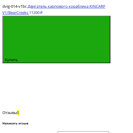
dvig-014-v1bc
Двигатель карпового кораблика KINCARP
V1/BearCreeks
11200 ₽
Купить
Отзывы
0
Написать отзыв