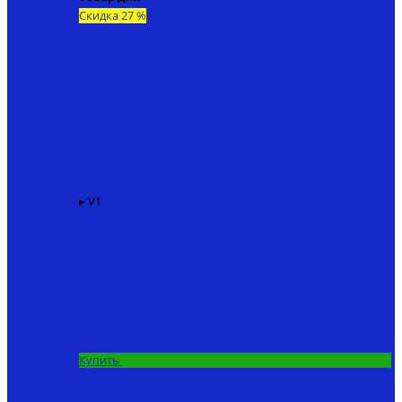
Скидка 27 %
▸ V1
Карповый кораблик KINCARP V1 + эхолот TF520
136400 ₽
99000 ₽
Купить