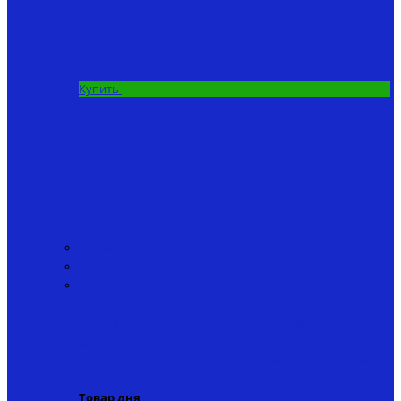
Купить
Эхолоты
Автопилоты
Запчасти
• Антенны
• Аккумуляторы
• Корпуса
• Винты
• Защита
винтов
• Зарядные устройства
• Прокладки
• Бункеры
для прикормки
• Крышки аккумуляторного отсека
•
Пульты дистанционного управления
• Материнские
платы
• Прочие запчасти
Товар дня