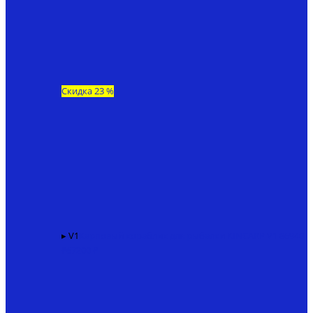
Скидка 23 %
▸ V1
Карповый кораблик для рыбалки KINCARP V1
86940
₽
67200 ₽