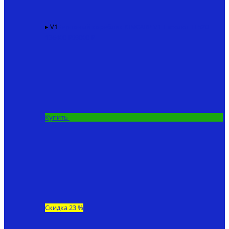
▸ V1
Карповый кораблик KINCARP V1 + эхолот TF520
136400 ₽
99000 ₽
Купить
Скидка 23 %