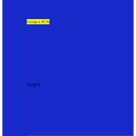
Скидка 45 %
V2ng15
Кораблик на пульте для рыбалки V2 NG15
193200
₽
107000 ₽