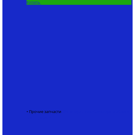
Купить
• Прочие запчасти
GPS модуль кораблика для рыбалки
5.8 Ггц
6500 ₽