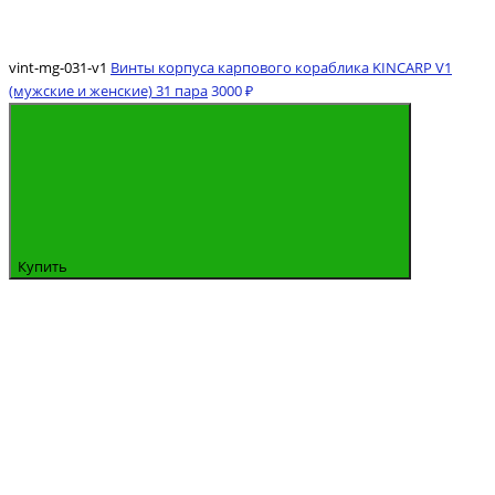
vint-mg-031-v1
Винты корпуса карпового кораблика KINCARP V1
(мужские и женские) 31 пара
3000 ₽
Купить