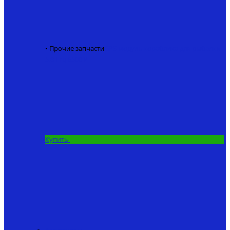
• Прочие запчасти
GPS модуль кораблика для рыбалки
5.8 Ггц
6500 ₽
Купить