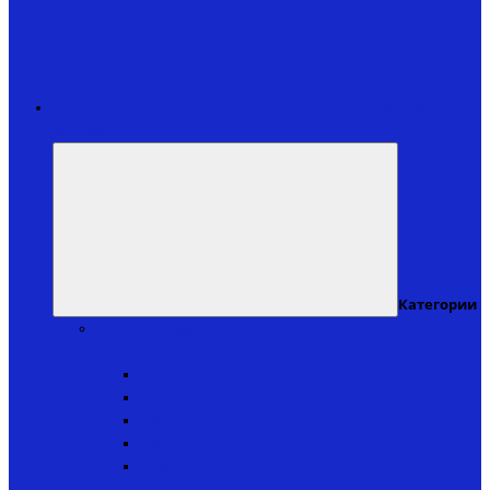
Каталог
товаров
Категории
Кораблики для рыбалки
↬ Кораблики KINCARP
▸ V1
▸ V2
▸ V3
▸ V4
▸ V6
↬ Катера iPilot