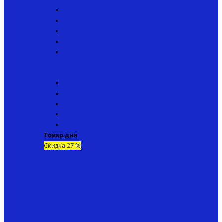
▸ V1ip50
▸ V2ip15
▸ V3ip40
▸ V4ip18
▸ V6ip20
↬ Кораблики Bear Creeks
Navison NG
V1ng50
V2ng15
V3ng40
V4ng18
V6ng20
Товар дня
Скидка 27 %