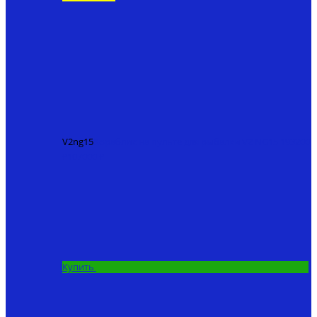
V2ng15
Кораблик на пульте для рыбалки V2 NG15
193200
₽
107000 ₽
Купить