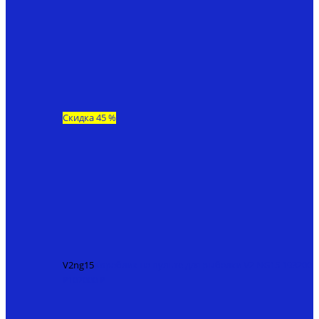
Скидка 45 %
V2ng15
Кораблик на пульте для рыбалки V2 NG15
193200
₽
107000 ₽