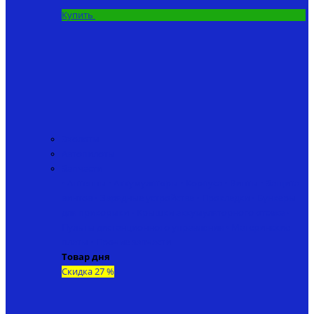
Купить
Эхолоты
Автопилоты
Запчасти
• Антенны
• Аккумуляторы
• Корпуса
• Винты
• Защита
винтов
• Зарядные устройства
• Прокладки
• Бункеры
для прикормки
• Крышки аккумуляторного отсека
•
Пульты дистанционного управления
• Материнские
платы
• Прочие запчасти
Товар дня
Скидка 27 %