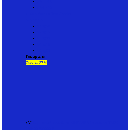
▸ V4ip18
▸ V6ip20
↬ Кораблики Bear Creeks
Navison NG
V1ng50
V2ng15
V3ng40
V4ng18
V6ng20
Товар дня
Скидка 27 %
▸ V1
Карповый кораблик KINCARP V1 + эхолот TF520
136400 ₽
99000 ₽