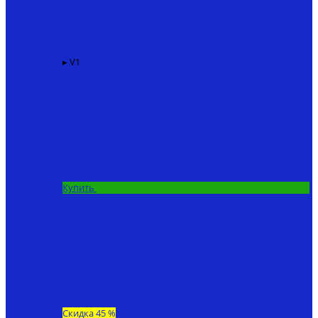
▸ V1
Карповый кораблик для рыбалки KINCARP V1
86940
₽
67200 ₽
Купить
Скидка 45 %