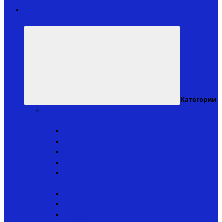
Каталог
товаров
Категории
Кораблики для рыбалки
↬ Кораблики KINCARP
▸ V1
▸ V2
▸ V3
▸ V4
▸ V6
↬ Катера iPilot
▸ V1ip50
▸ V2ip15
▸ V3ip40