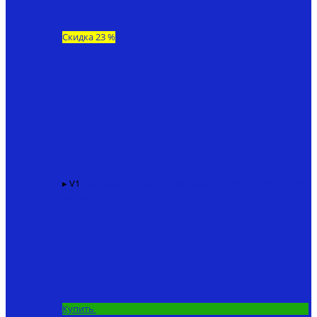
Скидка 23 %
▸ V1
Карповый кораблик для рыбалки KINCARP V1
86940
₽
67200 ₽
Купить