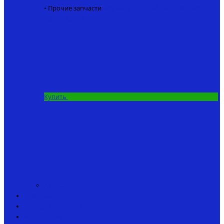
• Прочие запчасти
GPS модуль кораблика для рыбалки
5.8 Ггц
6500 ₽
Купить
Аксессуары
Спеццена
Аренда кораблика
Инструкции