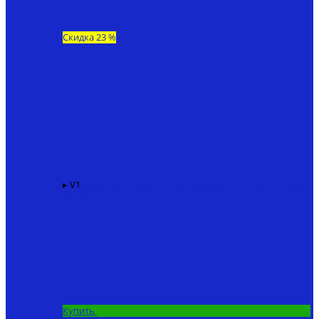
Скидка 23 %
▸ V1
Карповый кораблик для рыбалки KINCARP V1
86940
₽
67200 ₽
Купить