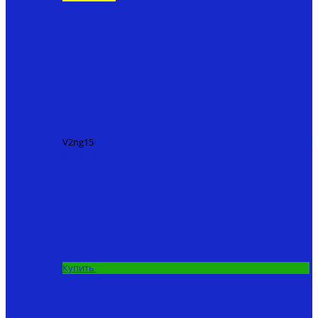
V2ng15
Кораблик на пульте для рыбалки V2 NG15
193200
₽
107000 ₽
Купить