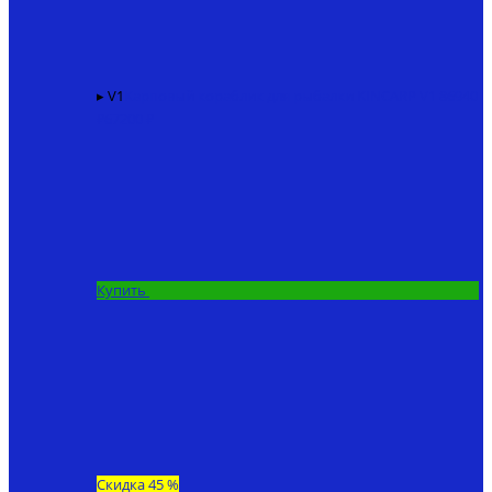
▸ V1
Карповый кораблик для рыбалки KINCARP V1
86940
₽
67200 ₽
Купить
Скидка 45 %