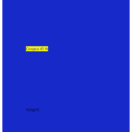
Скидка 45 %
V2ng15
Кораблик на пульте для рыбалки V2 NG15
193200
₽
107000 ₽