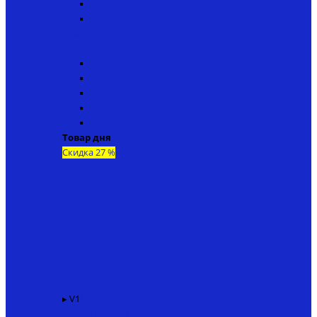
▸ V4ip18
▸ V6ip20
↬ Кораблики Bear Creeks
Navison NG
V1ng50
V2ng15
V3ng40
V4ng18
V6ng20
Товар дня
Скидка 27 %
▸ V1
Карповый кораблик KINCARP V1 + эхолот TF520
136400 ₽
99000 ₽