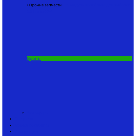
• Прочие запчасти
GPS модуль кораблика для рыбалки
5.8 Ггц
6500 ₽
Купить
Аксессуары
Спеццена
Аренда кораблика
Инструкции