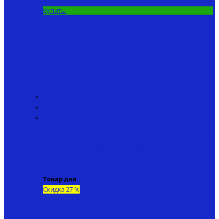
Купить
Эхолоты
Автопилоты
Запчасти
• Антенны
• Аккумуляторы
• Корпуса
• Винты
• Защита
винтов
• Зарядные устройства
• Прокладки
• Бункеры
для прикормки
• Крышки аккумуляторного отсека
•
Пульты дистанционного управления
• Материнские
платы
• Прочие запчасти
Товар дня
Скидка 27 %