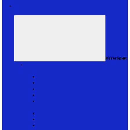
Каталог
товаров
Категории
Кораблики для рыбалки
↬ Кораблики KINCARP
▸ V1
▸ V2
▸ V3
▸ V4
▸ V6
↬ Катера iPilot
▸ V1ip50
▸ V2ip15
▸ V3ip40