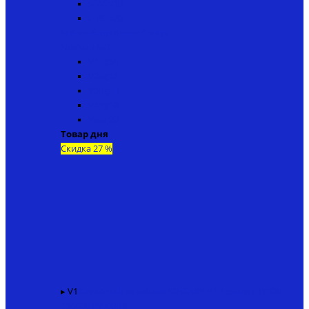
▸ V4ip18
▸ V6ip20
↬ Кораблики Bear Creeks
Navison NG
V1ng50
V2ng15
V3ng40
V4ng18
V6ng20
Товар дня
Скидка 27 %
▸ V1
Карповый кораблик KINCARP V1 + эхолот TF520
136400 ₽
99000 ₽