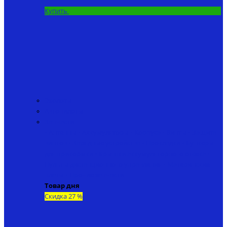
Купить
Эхолоты
Автопилоты
Запчасти
• Антенны
• Аккумуляторы
• Корпуса
• Винты
• Защита
винтов
• Зарядные устройства
• Прокладки
• Бункеры
для прикормки
• Крышки аккумуляторного отсека
•
Пульты дистанционного управления
• Материнские
платы
• Прочие запчасти
Товар дня
Скидка 27 %