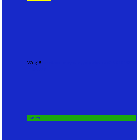
V2ng15
Кораблик на пульте для рыбалки V2 NG15
193200
₽
107000 ₽
Купить