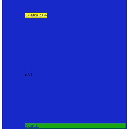
Скидка 23 %
▸ V1
Карповый кораблик для рыбалки KINCARP V1
86940
₽
67200 ₽
Купить