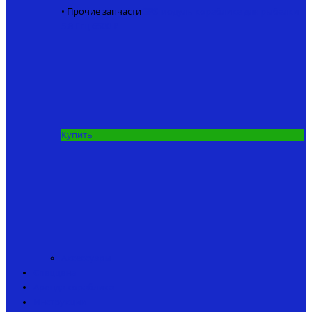
• Прочие запчасти
GPS модуль кораблика для рыбалки
5.8 Ггц
6500 ₽
Купить
Аксессуары
Спеццена
Аренда кораблика
Инструкции