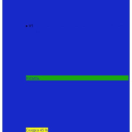
▸ V1
Карповый кораблик для рыбалки KINCARP V1
86940
₽
67200 ₽
Купить
Скидка 45 %