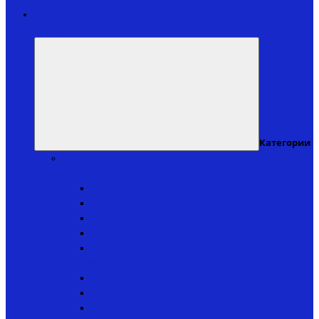
Каталог
товаров
Категории
Кораблики для рыбалки
↬ Кораблики KINCARP
▸ V1
▸ V2
▸ V3
▸ V4
▸ V6
↬ Катера iPilot
▸ V1ip50
▸ V2ip15
▸ V3ip40