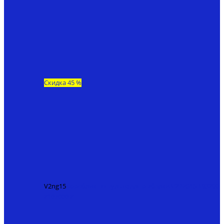
Скидка 45 %
V2ng15
Кораблик на пульте для рыбалки V2 NG15
193200
₽
107000 ₽