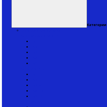
Категории
Кораблики для рыбалки
↬ Кораблики KINCARP
▸ V1
▸ V2
▸ V3
▸ V4
▸ V6
↬ Катера iPilot
▸ V1ip50
▸ V2ip15
▸ V3ip40
▸ V4ip18
▸ V6ip20
↬ Кораблики Bear Creeks Navison NG