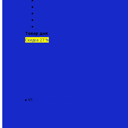
V1ng50
V2ng15
V3ng40
V4ng18
V6ng20
Товар дня
Скидка 27 %
▸ V1
Карповый кораблик KINCARP V1 + эхолот TF520