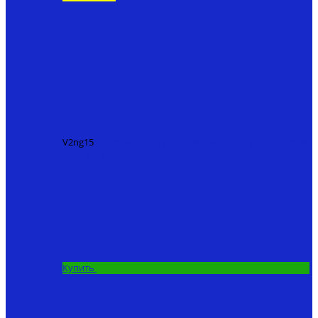
V2ng15
Кораблик на пульте для рыбалки V2 NG15
193200
₽
107000 ₽
Купить