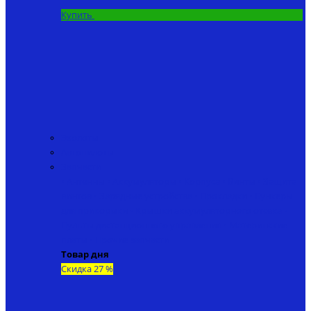
Купить
Эхолоты
Автопилоты
Запчасти
• Антенны
• Аккумуляторы
• Корпуса
• Винты
• Защита
винтов
• Зарядные устройства
• Прокладки
• Бункеры
для прикормки
• Крышки аккумуляторного отсека
•
Пульты дистанционного управления
• Материнские
платы
• Прочие запчасти
Товар дня
Скидка 27 %