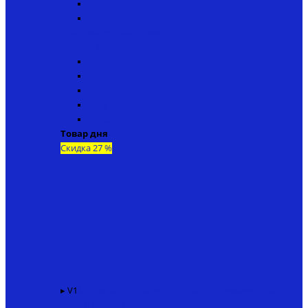
▸ V4ip18
▸ V6ip20
↬ Кораблики Bear Creeks
Navison NG
V1ng50
V2ng15
V3ng40
V4ng18
V6ng20
Товар дня
Скидка 27 %
▸ V1
Карповый кораблик KINCARP V1 + эхолот TF520
136400 ₽
99000 ₽