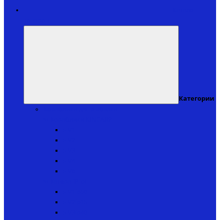
Каталог
товаров
Категории
Кораблики для рыбалки
↬ Кораблики KINCARP
▸ V1
▸ V2
▸ V3
▸ V4
▸ V6
↬ Катера iPilot
▸ V1ip50
▸ V2ip15
▸ V3ip40