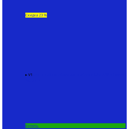
Скидка 23 %
▸ V1
Карповый кораблик для рыбалки KINCARP V1
86940
₽
67200 ₽
Купить