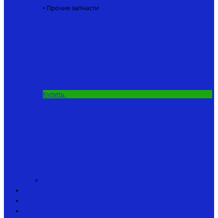
• Прочие запчасти
GPS модуль кораблика для рыбалки
5.8 Ггц
6500 ₽
Купить
Аксессуары
Спеццена
Аренда кораблика
Инструкции