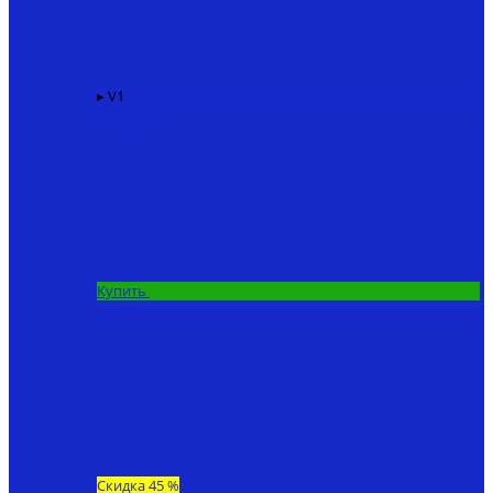
▸ V1
Карповый кораблик для рыбалки KINCARP V1
86940
₽
67200 ₽
Купить
Скидка 45 %