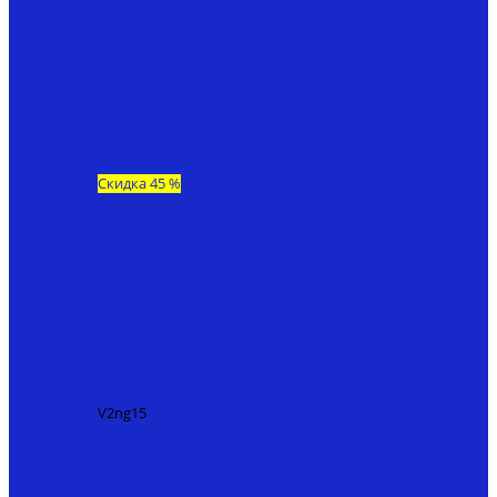
Скидка 45 %
V2ng15
Кораблик на пульте для рыбалки V2 NG15
193200
₽
107000 ₽