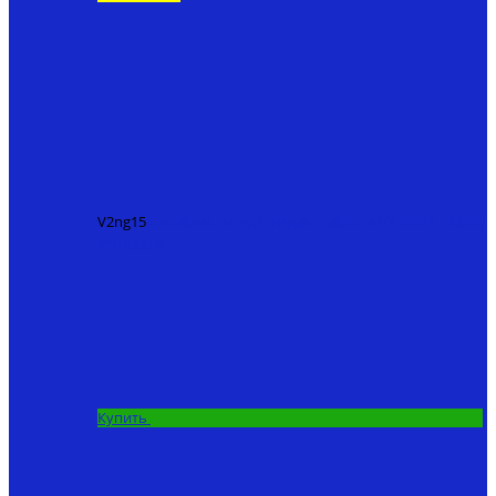
V2ng15
Кораблик на пульте для рыбалки V2 NG15
193200
₽
107000 ₽
Купить