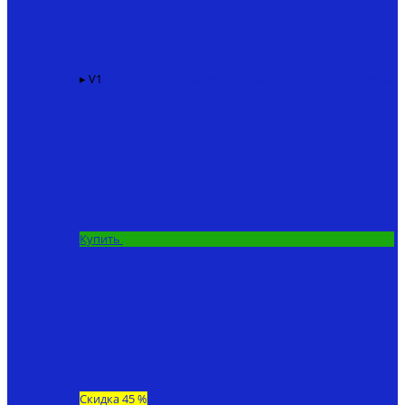
▸ V1
Карповый кораблик для рыбалки KINCARP V1
86940
₽
67200 ₽
Купить
Скидка 45 %