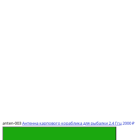
anten-003
Антенна карпового кораблика для рыбалки 2.4 Ггц
2000 ₽