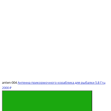
anten-004
Антенна прикормочного кораблика для рыбалки 5.8 Ггц
2000 ₽