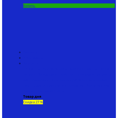
Купить
Эхолоты
Автопилоты
Запчасти
• Антенны
• Аккумуляторы
• Корпуса
• Винты
• Защита
винтов
• Зарядные устройства
• Прокладки
• Бункеры
для прикормки
• Крышки аккумуляторного отсека
•
Пульты дистанционного управления
• Материнские
платы
• Прочие запчасти
Товар дня
Скидка 27 %