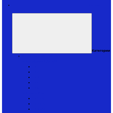
Каталог
товаров
Категории
Кораблики для рыбалки
↬ Кораблики KINCARP
▸ V1
▸ V2
▸ V3
▸ V4
▸ V6
↬ Катера iPilot
▸ V1ip50
▸ V2ip15
▸ V3ip40