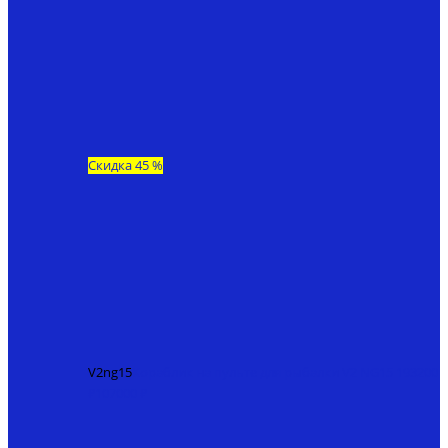
Скидка 45 %
V2ng15
Кораблик на пульте для рыбалки V2 NG15
193200
₽
107000 ₽