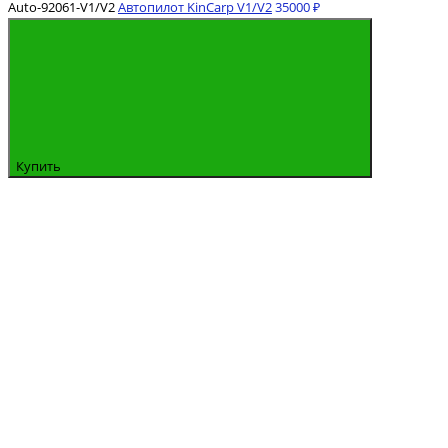
Auto-92061-V1/V2
Автопилот KinCarp V1/V2
35000 ₽
Купить