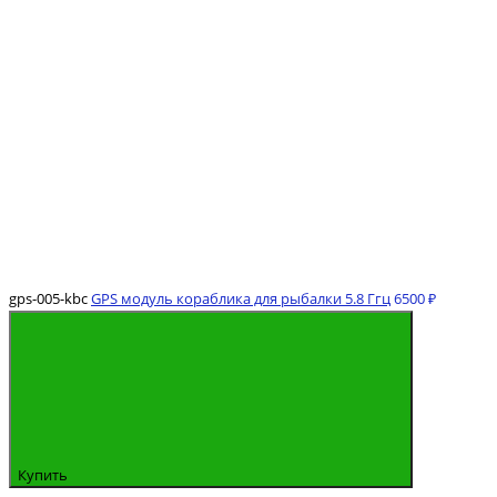
gps-005-kbc
GPS модуль кораблика для рыбалки 5.8 Ггц
6500 ₽
Купить