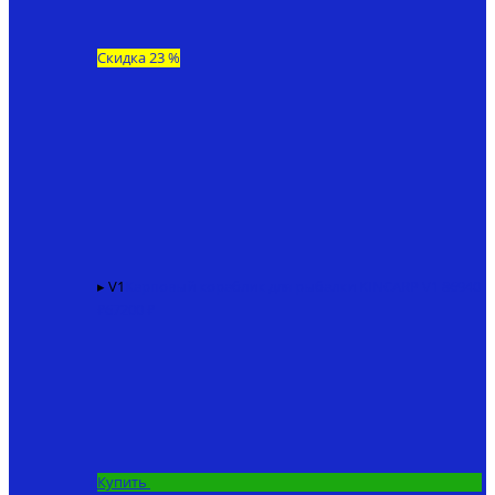
Скидка 23 %
▸ V1
Карповый кораблик для рыбалки KINCARP V1
86940
₽
67200 ₽
Купить