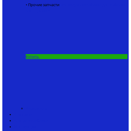
• Прочие запчасти
GPS модуль кораблика для рыбалки
5.8 Ггц
6500 ₽
Купить
Аксессуары
Спеццена
Аренда кораблика
Инструкции