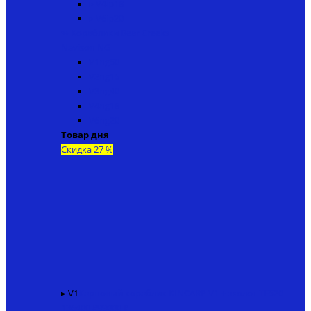
▸ V4ip18
▸ V6ip20
↬ Кораблики Bear Creeks
Navison NG
V1ng50
V2ng15
V3ng40
V4ng18
V6ng20
Товар дня
Скидка 27 %
▸ V1
Карповый кораблик KINCARP V1 + эхолот TF520
136400 ₽
99000 ₽