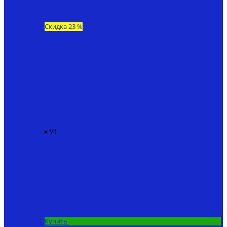
Скидка 23 %
▸ V1
Карповый кораблик для рыбалки KINCARP V1
86940
₽
67200 ₽
Купить