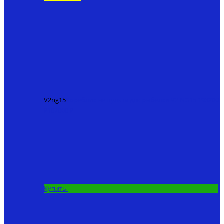
V2ng15
Кораблик на пульте для рыбалки V2 NG15
193200
₽
107000 ₽
Купить