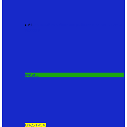
▸ V1
Карповый кораблик для рыбалки KINCARP V1
86940
₽
67200 ₽
Купить
Скидка 45 %