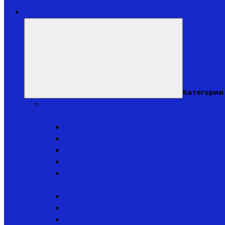
Каталог това
Категории
Кораблики для рыбалки
↬ Кораблики KINCARP
▸ V1
▸ V2
▸ V3
▸ V4
▸ V6
↬ Катера iPilot
▸ V1ip50
▸ V2ip15
▸ V3ip40