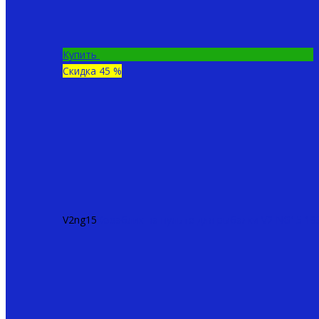
Купить
Скидка 45 %
V2ng15
Кораблик на пульте для рыбалки V2 NG15
19