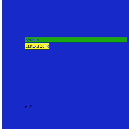
Купить
Скидка 23 %
▸ V1
Карповый кораблик для рыбалки KINCARP V1
86