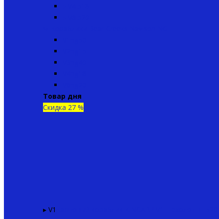
▸ V4ip18
▸ V6ip20
↬ Кораблики Bear Creeks Navison NG
V1ng50
V2ng15
V3ng40
V4ng18
V6ng20
Товар дня
Скидка 27 %
▸ V1
Карповый кораблик KINCARP V1 + эхолот TF520